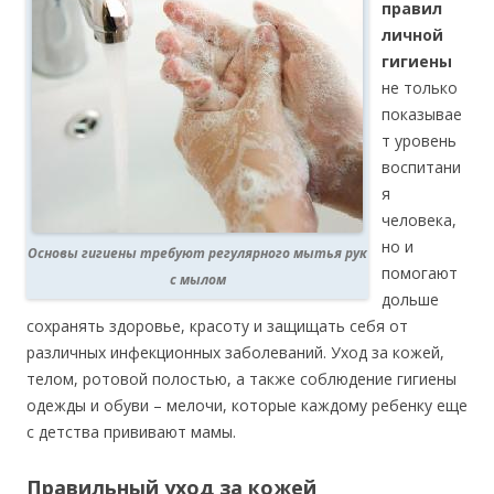
правил
личной
гигиены
не только
показывае
т уровень
воспитани
я
человека,
но и
Основы гигиены требуют регулярного мытья рук
помогают
с мылом
дольше
сохранять здоровье, красоту и защищать себя от
различных инфекционных заболеваний. Уход за кожей,
телом, ротовой полостью, а также соблюдение гигиены
одежды и обуви – мелочи, которые каждому ребенку еще
с детства прививают мамы.
Правильный уход за кожей