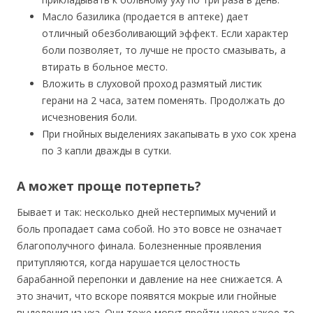
Масло базилика (продается в аптеке) дает
отличный обезболивающий эффект. Если характер
боли позволяет, то лучше не просто смазывать, а
втирать в больное место.
Вложить в слуховой проход размятый листик
герани на 2 часа, затем поменять. Продолжать до
исчезновения боли.
При гнойных выделениях закапывать в ухо сок хрена
по 3 капли дважды в сутки.
А может проще потерпеть?
Бывает и так: несколько дней нестерпимых мучений и
боль пропадает сама собой. Но это вовсе не означает
благополучного финала. Болезненные проявления
притупляются, когда нарушается целостность
барабанной перепонки и давление на нее снижается. А
это значит, что вскоре появятся мокрые или гнойные
выделения из уха. Они тоже могут пройти через какое-то