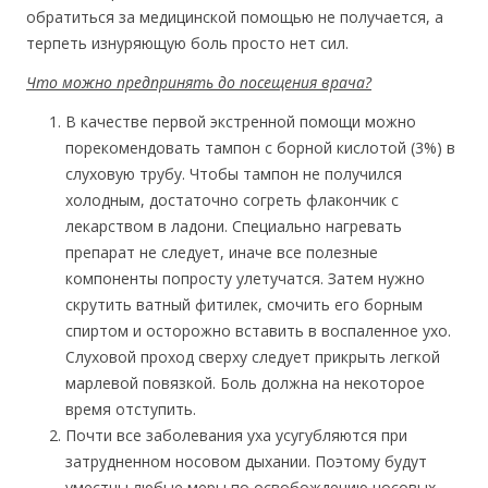
обратиться за медицинской помощью не получается, а
терпеть изнуряющую боль просто нет сил.
Что можно предпринять до посещения врача?
В качестве первой экстренной помощи можно
порекомендовать тампон с борной кислотой (3%) в
слуховую трубу. Чтобы тампон не получился
холодным, достаточно согреть флакончик с
лекарством в ладони. Специально нагревать
препарат не следует, иначе все полезные
компоненты попросту улетучатся. Затем нужно
скрутить ватный фитилек, смочить его борным
спиртом и осторожно вставить в воспаленное ухо.
Слуховой проход сверху следует прикрыть легкой
марлевой повязкой. Боль должна на некоторое
время отступить.
Почти все заболевания уха усугубляются при
затрудненном носовом дыхании. Поэтому будут
уместны любые меры по освобождению носовых