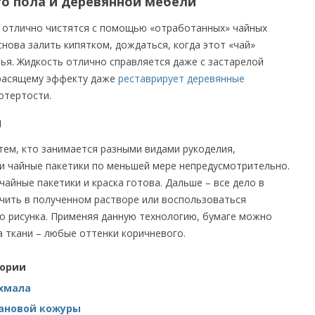
го пола и деревянной мебели
 отлично чистятся с помощью «отработанных» чайных
снова залить кипятком, дождаться, когда этот «чай»
ья. Жидкость отлично справляется даже с застарелой
красящему эффекту даже
реставрирует деревянные
отертости.
и
тем, кто занимается разными видами рукоделия,
и чайные пакетики по меньшей мере непредусмотрительно.
чайные пакетики и краска готова. Дальше – все дело в
очить в полученном растворе или воспользоваться
го рисунка. Применяя данную технологию, бумаге можно
а ткани – любые оттенки коричневого.
гории
хмала
нановой кожуры