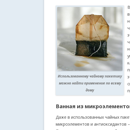
В
в
н
ч
э
ч
н
у
к
п
Использованному чайному пакетику
э
можно найти применение по всему
с
дому
п
Ванная из микроэлементо
Даже в использованных чайных паке
микроэлементов и антиоксидантов –