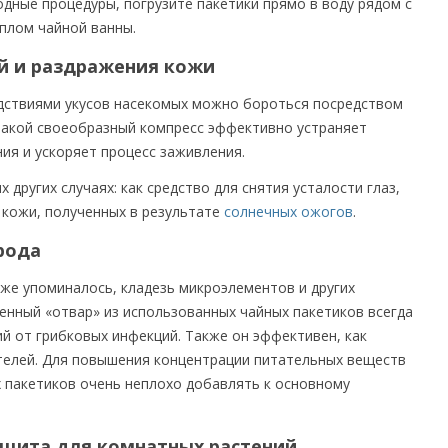
дные процедуры, погрузите пакетики прямо в воду рядом с
плом чайной ванны.
й и раздражения кожи
едствиями укусов насекомых можно бороться посредством
Такой своеобразный компресс эффективно устраняет
я и ускоряет процесс заживления.
 других случаях: как средство для снятия усталости глаз,
 кожи, полученных в результате
солнечных ожогов
.
рода
 уже упоминалось, кладезь микроэлементов и других
енный «отвар» из использованных чайных пакетиков всегда
й от грибковых инфекций. Также он эффективен, как
ителей. Для повышения концентрации питательных веществ
 пакетиков очень неплохо добавлять к основному
ащита для комнатных растений