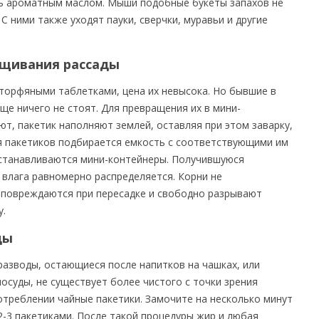
дь ароматным маслом. Мыши подобные букеты запахов не
С ними также уходят пауки, сверчки, муравьи и другие
ащивания рассады
торфяными таблетками, цена их невысока. Но бывшие в
е ничего не стоят. Для превращения их в мини-
ют, пакетик наполняют землей, оставляя при этом заварку,
ля пакетиков подбирается емкость с соответствующими им
устанавливаются мини-контейнеры. Получившуюся
к влага равномерно распределяется. Корни не
е повреждаются при пересадке и свободно разрывают
у.
ды
разводы, остающиеся после напитков на чашках, или
посуды, не существует более чистого с точки зрения
отреблении чайные пакетики. Замочите на несколько минут
 2-3 пакетиками. После такой процедуры жир и любая