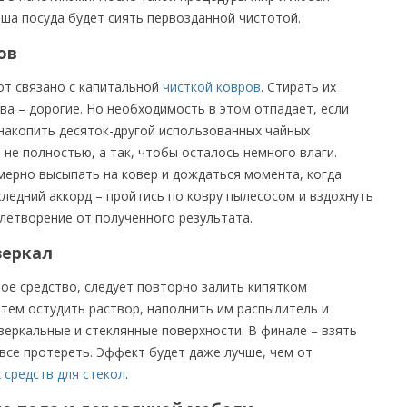
аша посуда будет сиять первозданной чистотой.
ов
от связано с капитальной
чисткой ковров
. Стирать их
ва – дорогие. Но необходимость в этом отпадает, если
 накопить десяток-другой использованных чайных
 не полностью, а так, чтобы осталось немного влаги.
ерно высыпать на ковер и дождаться момента, когда
ледний аккорд – пройтись по ковру пылесосом и вздохнуть
летворение от полученного результата.
зеркал
ое средство, следует повторно залить кипятком
атем остудить раствор, наполнить им распылитель и
зеркальные и стеклянные поверхности. В финале – взять
все протереть. Эффект будет даже лучше, чем от
средств для стекол
.