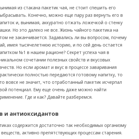
ынимая из стакана пакетик чая, не стоит спешить его
ыбрасывать. Конечно, можно еще пару раз вернуть его в
апиток и, вынимая, аккуратно отжать ложечкой о стенку
ашки. Но это далеко не все. Жизнь чайного пакетика на
том не заканчивается. Задавались ли вы вопросом, почему
ай, имея тысячелетнюю историю, и по сей день остается
апитком №1 в нашем рационе? Секрет успеха чая в
никальном сочетании полезных свойств и вкусовых
ачеств. Но если аромат и вкус в процессе заваривания
рактически полностью передаются готовому напитку, то
то вовсе не значит, что отработанный пакетик исчерпал
вой потенциал. Ему еще очень даже можно найти
рименение. Где и как? Давайте разберемся.
в и антиоксидантов
тиках содержится достаточно так необходимых организму
 веществ, активно препятствующих процессам старения.