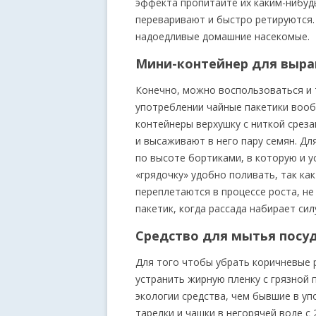
эффекта пропитайте их каким-нибу
переваривают и быстро ретируются. 
надоедливые домашние насекомые.
Мини-контейнер для выр
Конечно, можно воспользоваться и 
употреблении чайные пакетики вообщ
контейнеры верхушку с ниткой среза
и высаживают в него пару семян. Д
по высоте бортиками, в которую и 
«грядочку» удобно поливать, так ка
переплетаются в процессе роста, н
пакетик, когда рассада набирает сил
Средство для мытья посу
Для того чтобы убрать коричневые 
устранить жирную пленку с грязной 
экологии средства, чем бывшие в уп
тарелки и чашки в негорячей воде с