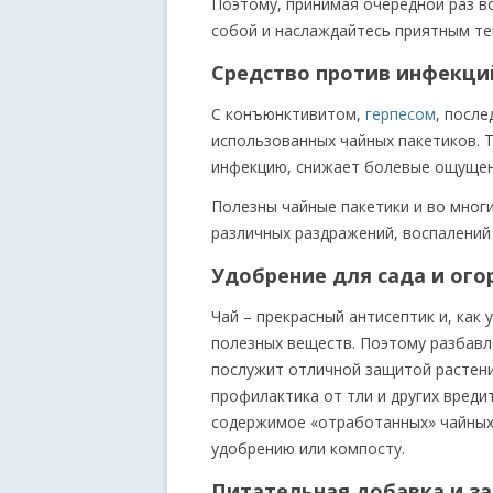
Поэтому, принимая очередной раз во
собой и наслаждайтесь приятным те
Средство против инфекци
С конъюнктивитом,
герпесом
, посл
использованных чайных пакетиков. 
инфекцию, снижает болевые ощущени
Полезны чайные пакетики и во многих
различных раздражений, воспалений
Удобрение для сада и ого
Чай – прекрасный антисептик и, как
полезных веществ. Поэтому разбавл
послужит отличной защитой растени
профилактика от тли и других вред
содержимое «отработанных» чайных
удобрению или компосту.
Питательная добавка и з