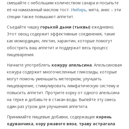
смешайте с небольшим количеством сахара и посыпьте
её на намазанный маслом тост.
Имбирь
, мята, анис – эти
специи также повышают аппетит.
Съедайте чашку
горькой дыни (тыквы)
ежедневно.
Этот овощ содержит эффективные соединения, такие
как момордицин, лектин, харантин, которые помогут
обострить ваш аппетит и поддержат весь процесс
пищеварения.
Начните употреблять
кожуру апельсина
. Апельсиновая
кожура содержит многочисленные гликозиды, которые
могут помочь уменьшить метеоризм, улучшить
пищеварение, стимулировать лимфатическую систему и
повысить аппетит. Протрите корку от одного апельсина
на тёрке и добавьте в стакан воды. Выпейте эту смесь
один раз утром для улучшения аппетита.
Принимайте пищевые добавки, содержащие
корень
одуванчика
,
кору ржавого вяза
,
траву астрагала